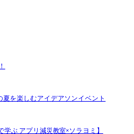
！
r ：郡上の夏を楽しむアイデアソンイベント
で学ぶ アプリ減災教室×ソラヨミ】