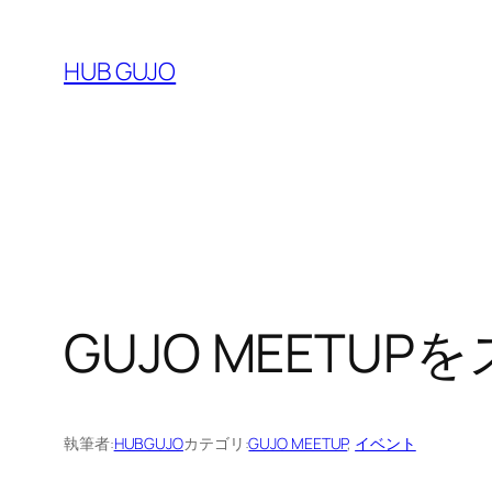
内
容
HUB GUJO
を
ス
キ
ッ
プ
GUJO MEETU
執筆者:
HUBGUJO
カテゴリ:
GUJO MEETUP
, 
イベント