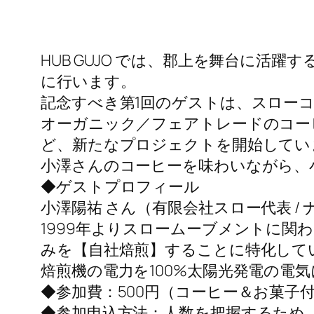
HUB GUJO では、郡上を舞台に
に行います。
記念すべき第1回のゲストは、スロー
オーガニック／フェアトレードのコー
ど、新たなプロジェクトを開始してい
小澤さんのコーヒーを味わいながら、
◆ゲストプロフィール
小澤陽祐 さん（有限会社スロー代表 /
1999年よりスロームーブメントに関
みを【自社焙煎】することに特化してい
焙煎機の電力を100%太陽光発電の電
◆参加費：500円（コーヒー＆お菓子
◆参加申込方法：人数を把握するため