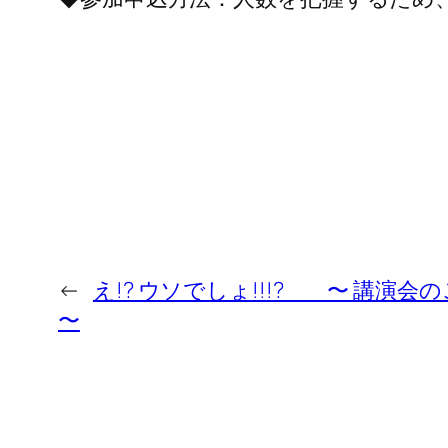
←
え!? ウソでしょ!!!? 〜 講演会
〜